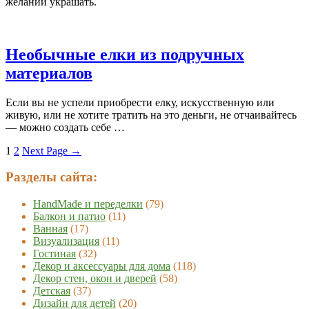
желании украшать.
Необычные елки из подручных
материалов
Если вы не успели приобрести елку, искусственную или
живую, или не хотите тратить на это деньги, не отчаивайтесь
— можно создать себе …
1
2
Next Page
→
Разделы сайта:
HandMade и переделки
(79)
Балкон и патио
(11)
Ванная
(17)
Визуализация
(11)
Гостиная
(32)
Декор и аксессуары для дома
(118)
Декор стен, окон и дверей
(58)
Детская
(37)
Дизайн для детей
(20)