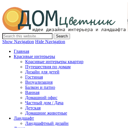
Дом-Цветник
Дизайн интерьера и ландшафта, декор и обустройство дома.
Идеи со всего мира.
Show Navigation
Hide Navigation
Главная
Красивые интерьеры
Красивые интерьеры квартир
Путешествия по домам
Дизайн для детей
Гостиная
Визуализация
Балкон и патио
Ванная
Домашний офис
Частный дом / Дача
Детская
Домашние животные
Ландшафт
Ландшафтный дизайн