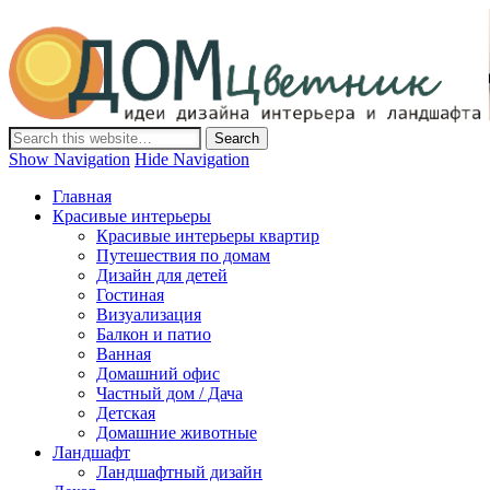
Дом-Цветник
Дизайн интерьера и ландшафта, декор и обустройство дома.
Идеи со всего мира.
Show Navigation
Hide Navigation
Главная
Красивые интерьеры
Красивые интерьеры квартир
Путешествия по домам
Дизайн для детей
Гостиная
Визуализация
Балкон и патио
Ванная
Домашний офис
Частный дом / Дача
Детская
Домашние животные
Ландшафт
Ландшафтный дизайн