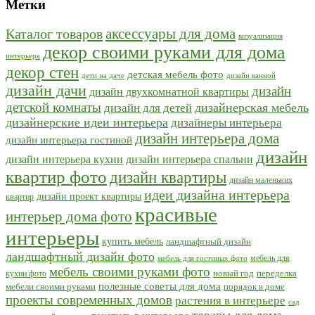
Метки
Каталог товаров
аксессуары для дома
визуализация
декор своими руками для дома
интерьера
декор стен
детская мебель фото
дети на даче
дизайн ванной
дизайн дачи
дизайн
дизайн двухкомнатной квартиры
детской комнаты
дизайн для детей
дизайнерская мебель
дизайнерские идеи интерьера
дизайнеры интерьера
дизайн интерьера дома
дизайн интерьера гостиной
дизайн
дизайн интерьера кухни
дизайн интерьера спальни
квартир фото
дизайн квартиры
дизайн маленьких
идеи дизайна интерьера
дизайн проект квартиры
квартир
красивые
интерьер дома фото
интерьеры
купить мебель
ландшафтный дизайн
ландшафтный дизайн фото
мебель для
мебель для гостиных фото
мебель своими руками фото
кухни фото
новый год
переделка
полезные советы для дома
мебели своими руками
порядок в доме
проекты современных домов
растения в интерьере
сад
товары для дома