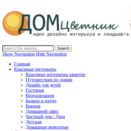
Дом-Цветник
Дизайн интерьера и ландшафта, декор и обустройство дома.
Идеи со всего мира.
Show Navigation
Hide Navigation
Главная
Красивые интерьеры
Красивые интерьеры квартир
Путешествия по домам
Дизайн для детей
Гостиная
Визуализация
Балкон и патио
Ванная
Домашний офис
Частный дом / Дача
Детская
Домашние животные