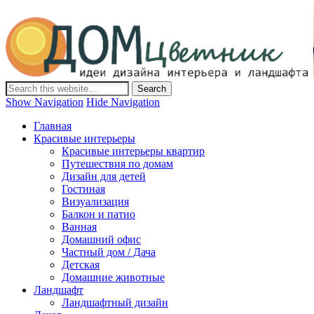
Дом-Цветник
Дизайн интерьера и ландшафта, декор и обустройство дома.
Идеи со всего мира.
Show Navigation
Hide Navigation
Главная
Красивые интерьеры
Красивые интерьеры квартир
Путешествия по домам
Дизайн для детей
Гостиная
Визуализация
Балкон и патио
Ванная
Домашний офис
Частный дом / Дача
Детская
Домашние животные
Ландшафт
Ландшафтный дизайн