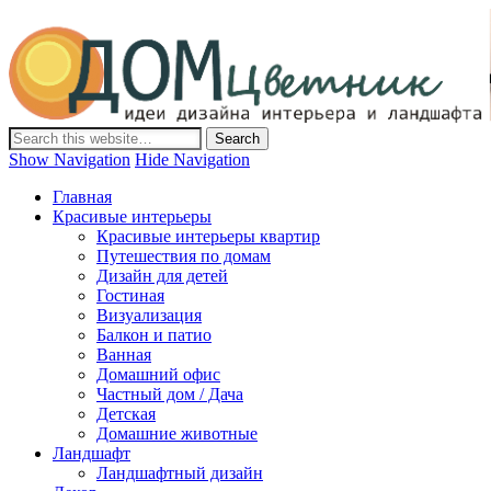
Дом-Цветник
Дизайн интерьера и ландшафта, декор и обустройство дома.
Идеи со всего мира.
Show Navigation
Hide Navigation
Главная
Красивые интерьеры
Красивые интерьеры квартир
Путешествия по домам
Дизайн для детей
Гостиная
Визуализация
Балкон и патио
Ванная
Домашний офис
Частный дом / Дача
Детская
Домашние животные
Ландшафт
Ландшафтный дизайн