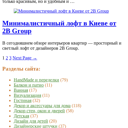
только красивым, но и удобным и …
Минималистичный лофт в Киеве от
2B Group
В сегодняшнем обзоре интерьеров квартир — просторный и
светлый лофт от дизайнеров 2B Group.
1
2
3
Next Page
→
Разделы сайта:
HandMade и переделки
(79)
Балкон и патио
(11)
Ванная
(17)
Визуализация
(11)
Гостиная
(32)
Декор и аксессуары для дома
(118)
Декор стен, окон и дверей
(58)
Детская
(37)
Дизайн для детей
(20)
Дизайнерские штучки
(37)