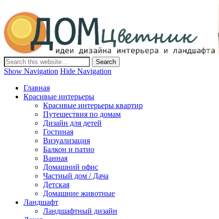
Дом-Цветник
Дизайн интерьера и ландшафта, декор и обустройство дома.
Идеи со всего мира.
Show Navigation
Hide Navigation
Главная
Красивые интерьеры
Красивые интерьеры квартир
Путешествия по домам
Дизайн для детей
Гостиная
Визуализация
Балкон и патио
Ванная
Домашний офис
Частный дом / Дача
Детская
Домашние животные
Ландшафт
Ландшафтный дизайн