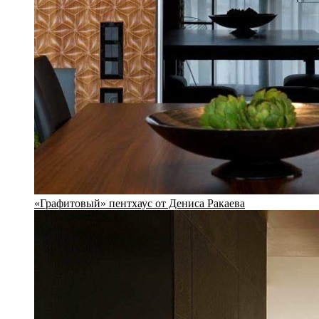
«Графитовый» пентхаус от Дениса Ракаева