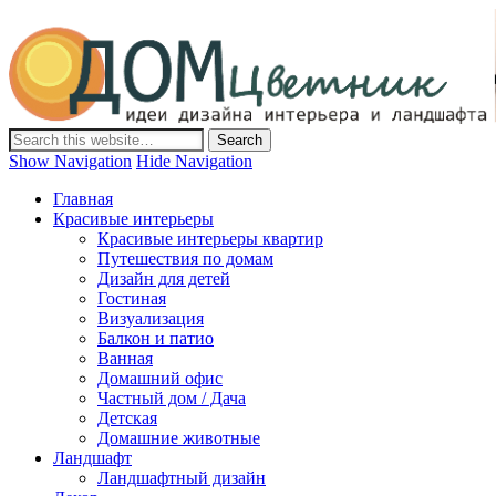
Дом-Цветник
Дизайн интерьера и ландшафта, декор и обустройство дома.
Идеи со всего мира.
Show Navigation
Hide Navigation
Главная
Красивые интерьеры
Красивые интерьеры квартир
Путешествия по домам
Дизайн для детей
Гостиная
Визуализация
Балкон и патио
Ванная
Домашний офис
Частный дом / Дача
Детская
Домашние животные
Ландшафт
Ландшафтный дизайн