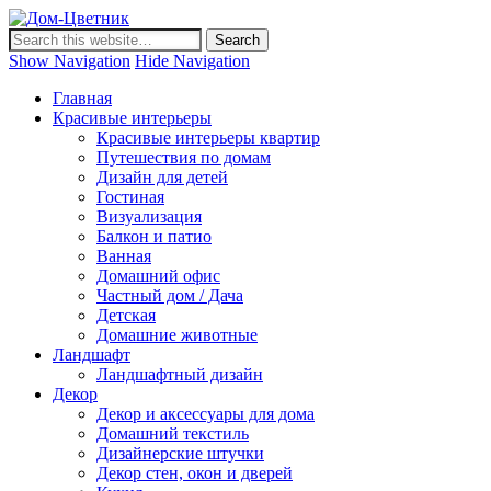
Дом-Цветник
Дизайн интерьера и ландшафта, декор и обустройство дома.
Идеи со всего мира.
Show Navigation
Hide Navigation
Главная
Красивые интерьеры
Красивые интерьеры квартир
Путешествия по домам
Дизайн для детей
Гостиная
Визуализация
Балкон и патио
Ванная
Домашний офис
Частный дом / Дача
Детская
Домашние животные
Ландшафт
Ландшафтный дизайн
Декор
Декор и аксессуары для дома
Домашний текстиль
Дизайнерские штучки
Декор стен, окон и дверей