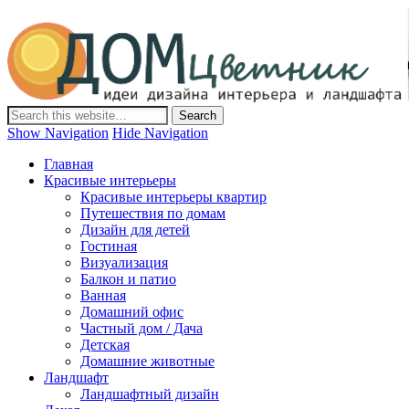
Дом-Цветник
Дизайн интерьера и ландшафта, декор и обустройство дома.
Идеи со всего мира.
Show Navigation
Hide Navigation
Главная
Красивые интерьеры
Красивые интерьеры квартир
Путешествия по домам
Дизайн для детей
Гостиная
Визуализация
Балкон и патио
Ванная
Домашний офис
Частный дом / Дача
Детская
Домашние животные
Ландшафт
Ландшафтный дизайн