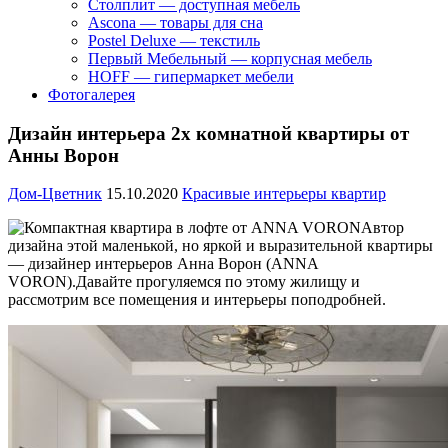
Столплит — доступная мебель
Ascona — товары для сна
Postel Deluxe — текстиль
Первый Мебельный — корпусная мебель
HOFF — гипермаркет мебели
Фотогалерея
Дизайн интерьера 2х комнатной квартиры от
Анны Ворон
Дом-Цветник
15.10.2020
Красивые интерьеры квартир
Автор
дизайна этой маленькой, но яркой и выразительной квартиры
— дизайнер интерьеров Анна Ворон (ANNA
VORON).
Давайте прогуляемся по этому жилищу и
рассмотрим все помещения и интерьеры поподробней.