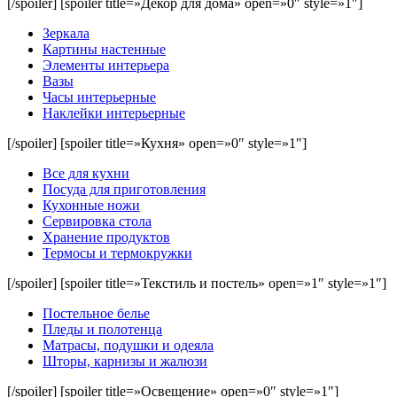
[/spoiler] [spoiler title=»Декор для дома» open=»0″ style=»1″]
Зеркала
Картины настенные
Элементы интерьера
Вазы
Часы интерьерные
Наклейки интерьерные
[/spoiler] [spoiler title=»Кухня» open=»0″ style=»1″]
Все для кухни
Посуда для приготовления
Кухонные ножи
Сервировка стола
Хранение продуктов
Термосы и термокружки
[/spoiler] [spoiler title=»Текстиль и постель» open=»1″ style=»1″]
Постельное белье
Пледы и полотенца
Матрасы, подушки и одеяла
Шторы, карнизы и жалюзи
[/spoiler] [spoiler title=»Освещение» open=»0″ style=»1″]