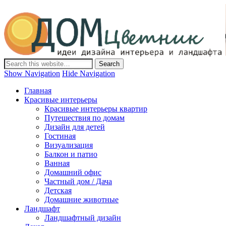
Дом-Цветник
Дизайн интерьера и ландшафта, декор и обустройство дома.
Идеи со всего мира.
Show Navigation
Hide Navigation
Главная
Красивые интерьеры
Красивые интерьеры квартир
Путешествия по домам
Дизайн для детей
Гостиная
Визуализация
Балкон и патио
Ванная
Домашний офис
Частный дом / Дача
Детская
Домашние животные
Ландшафт
Ландшафтный дизайн