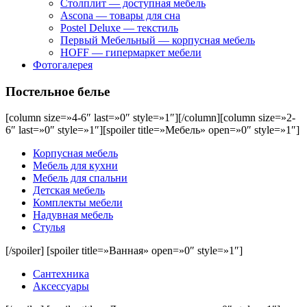
Столплит — доступная мебель
Ascona — товары для сна
Postel Deluxe — текстиль
Первый Мебельный — корпусная мебель
HOFF — гипермаркет мебели
Фотогалерея
Постельное белье
[column size=»4-6″ last=»0″ style=»1″]
[/column][column size=»2-
6″ last=»0″ style=»1″][spoiler title=»Мебель» open=»0″ style=»1″]
Корпусная мебель
Мебель для кухни
Мебель для спальни
Детская мебель
Комплекты мебели
Надувная мебель
Стулья
[/spoiler] [spoiler title=»Ванная» open=»0″ style=»1″]
Сантехника
Аксессуары