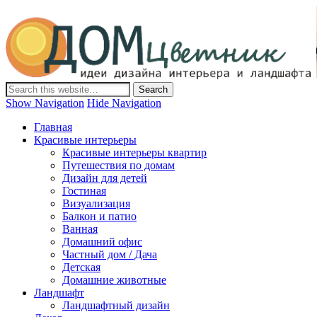
Дом-Цветник
Дизайн интерьера и ландшафта, декор и обустройство дома.
Идеи со всего мира.
Show Navigation
Hide Navigation
Главная
Красивые интерьеры
Красивые интерьеры квартир
Путешествия по домам
Дизайн для детей
Гостиная
Визуализация
Балкон и патио
Ванная
Домашний офис
Частный дом / Дача
Детская
Домашние животные
Ландшафт
Ландшафтный дизайн