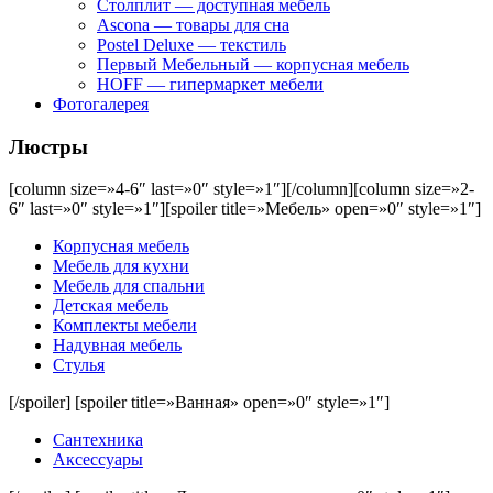
Столплит — доступная мебель
Ascona — товары для сна
Postel Deluxe — текстиль
Первый Мебельный — корпусная мебель
HOFF — гипермаркет мебели
Фотогалерея
Люстры
[column size=»4-6″ last=»0″ style=»1″]
[/column][column size=»2-
6″ last=»0″ style=»1″][spoiler title=»Мебель» open=»0″ style=»1″]
Корпусная мебель
Мебель для кухни
Мебель для спальни
Детская мебель
Комплекты мебели
Надувная мебель
Стулья
[/spoiler] [spoiler title=»Ванная» open=»0″ style=»1″]
Сантехника
Аксессуары