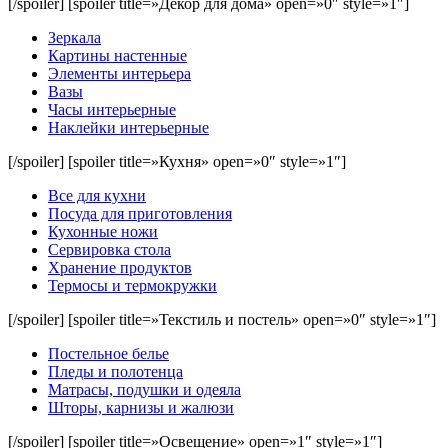
[/spoiler] [spoiler title=»Декор для дома» open=»0″ style=»1″]
Зеркала
Картины настенные
Элементы интерьера
Вазы
Часы интерьерные
Наклейки интерьерные
[/spoiler] [spoiler title=»Кухня» open=»0″ style=»1″]
Все для кухни
Посуда для приготовления
Кухонные ножи
Сервировка стола
Хранение продуктов
Термосы и термокружки
[/spoiler] [spoiler title=»Текстиль и постель» open=»0″ style=»1″]
Постельное белье
Пледы и полотенца
Матрасы, подушки и одеяла
Шторы, карнизы и жалюзи
[/spoiler] [spoiler title=»Освещение» open=»1″ style=»1″]