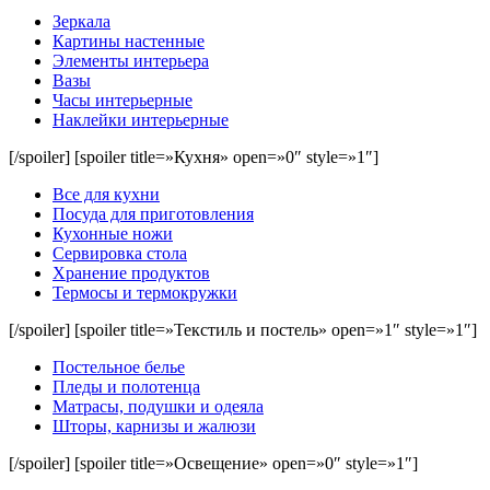
Зеркала
Картины настенные
Элементы интерьера
Вазы
Часы интерьерные
Наклейки интерьерные
[/spoiler] [spoiler title=»Кухня» open=»0″ style=»1″]
Все для кухни
Посуда для приготовления
Кухонные ножи
Сервировка стола
Хранение продуктов
Термосы и термокружки
[/spoiler] [spoiler title=»Текстиль и постель» open=»1″ style=»1″]
Постельное белье
Пледы и полотенца
Матрасы, подушки и одеяла
Шторы, карнизы и жалюзи
[/spoiler] [spoiler title=»Освещение» open=»0″ style=»1″]