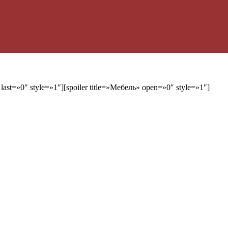
last=»0″ style=»1″][spoiler title=»Мебель» open=»0″ style=»1″]