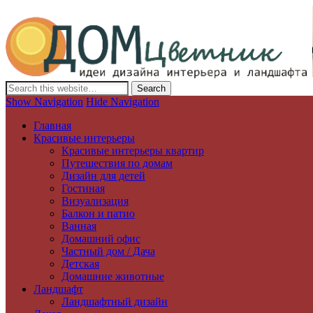
Дизайн интерьера и ландшафта, декор и обустройство дома. Иде
Show Navigation
Hide Navigation
Главная
Красивые интерьеры
Красивые интерьеры квартир
Путешествия по домам
Дизайн для детей
Гостиная
Визуализация
Балкон и патио
Ванная
Домашний офис
Частный дом / Дача
Детская
Домашние животные
Ландшафт
Ландшафтный дизайн