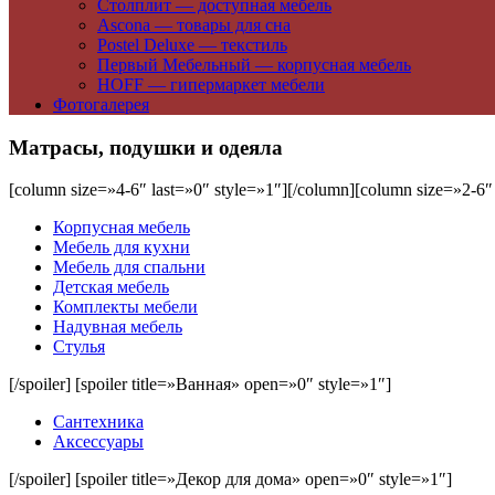
Столплит — доступная мебель
Ascona — товары для сна
Postel Deluxe — текстиль
Первый Мебельный — корпусная мебель
HOFF — гипермаркет мебели
Фотогалерея
Матрасы, подушки и одеяла
[column size=»4-6″ last=»0″ style=»1″]
[/column][column size=»2-6″ 
Корпусная мебель
Мебель для кухни
Мебель для спальни
Детская мебель
Комплекты мебели
Надувная мебель
Стулья
[/spoiler] [spoiler title=»Ванная» open=»0″ style=»1″]
Сантехника
Аксессуары
[/spoiler] [spoiler title=»Декор для дома» open=»0″ style=»1″]