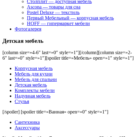
Столплит — доступная мебель
Ascona — товары для сна
Postel Deluxe — текстиль
Первый Мебельный — корпусная мебель
HOFF — гипермаркет мебели
Фотогалерея
Детская мебель
[column size=»4-6″ last=»0″ style=»1″]
[/column][column size=»2-
6″ last=»0″ style=»1″][spoiler title=»Мебель» open=»1″ style=»1″]
Корпусная мебель
Мебель для кухни
Мебель для спальни
Детская мебель
Комплекты мебели
Надувная мебель
Стулья
[/spoiler] [spoiler title=»Ванная» open=»0″ style=»1″]
Сантехника
Аксессуары