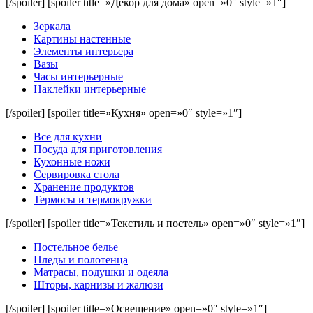
[/spoiler] [spoiler title=»Декор для дома» open=»0″ style=»1″]
Зеркала
Картины настенные
Элементы интерьера
Вазы
Часы интерьерные
Наклейки интерьерные
[/spoiler] [spoiler title=»Кухня» open=»0″ style=»1″]
Все для кухни
Посуда для приготовления
Кухонные ножи
Сервировка стола
Хранение продуктов
Термосы и термокружки
[/spoiler] [spoiler title=»Текстиль и постель» open=»0″ style=»1″]
Постельное белье
Пледы и полотенца
Матрасы, подушки и одеяла
Шторы, карнизы и жалюзи
[/spoiler] [spoiler title=»Освещение» open=»0″ style=»1″]