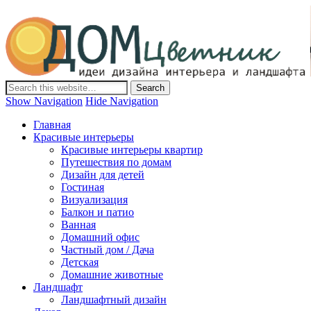
Дом-Цветник
Дизайн интерьера и ландшафта, декор и обустройство дома.
Идеи со всего мира.
Show Navigation
Hide Navigation
Главная
Красивые интерьеры
Красивые интерьеры квартир
Путешествия по домам
Дизайн для детей
Гостиная
Визуализация
Балкон и патио
Ванная
Домашний офис
Частный дом / Дача
Детская
Домашние животные
Ландшафт
Ландшафтный дизайн