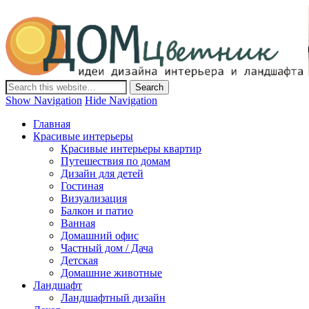
Дом-Цветник
Дизайн интерьера и ландшафта, декор и обустройство дома.
Идеи со всего мира.
Show Navigation
Hide Navigation
Главная
Красивые интерьеры
Красивые интерьеры квартир
Путешествия по домам
Дизайн для детей
Гостиная
Визуализация
Балкон и патио
Ванная
Домашний офис
Частный дом / Дача
Детская
Домашние животные
Ландшафт
Ландшафтный дизайн