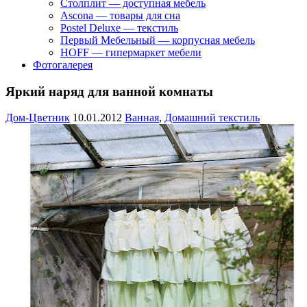
Столплит — доступная мебель
Ascona — товары для сна
Postel Deluxe — текстиль
Первый Мебельный — корпусная мебель
HOFF — гипермаркет мебели
Фотогалерея
Яркий наряд для ванной комнаты
Дом-Цветник
10.01.2012
Ванная
,
Домашний текстиль