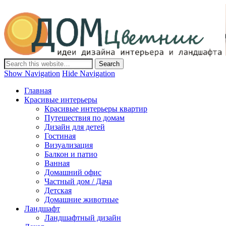
Дом-Цветник
Дизайн интерьера и ландшафта, декор и обустройство дома.
Идеи со всего мира.
Show Navigation
Hide Navigation
Главная
Красивые интерьеры
Красивые интерьеры квартир
Путешествия по домам
Дизайн для детей
Гостиная
Визуализация
Балкон и патио
Ванная
Домашний офис
Частный дом / Дача
Детская
Домашние животные
Ландшафт
Ландшафтный дизайн