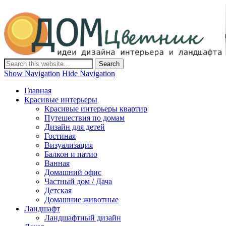
Дом-Цветник
Дизайн интерьера и ландшафта, декор и обустройство дома.
Идеи со всего мира.
Show Navigation
Hide Navigation
Главная
Красивые интерьеры
Красивые интерьеры квартир
Путешествия по домам
Дизайн для детей
Гостиная
Визуализация
Балкон и патио
Ванная
Домашний офис
Частный дом / Дача
Детская
Домашние животные
Ландшафт
Ландшафтный дизайн