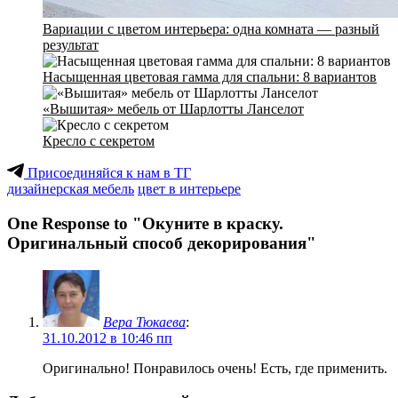
Вариации с цветом интерьера: одна комната — разный
результат
Насыщенная цветовая гамма для спальни: 8 вариантов
«Вышитая» мебель от Шарлотты Ланселот
Кресло с секретом
Присоединяйся к нам в ТГ
дизайнерская мебель
цвет в интерьере
One Response to "Окуните в краску.
Оригинальный способ декорирования"
Вера Тюкаева
:
31.10.2012 в 10:46 пп
Оригинально! Понравилось очень! Есть, где применить.