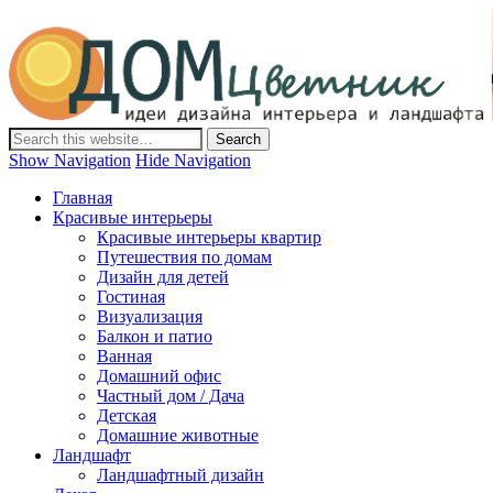
Дом-Цветник
Дизайн интерьера и ландшафта, декор и обустройство дома.
Идеи со всего мира.
Show Navigation
Hide Navigation
Главная
Красивые интерьеры
Красивые интерьеры квартир
Путешествия по домам
Дизайн для детей
Гостиная
Визуализация
Балкон и патио
Ванная
Домашний офис
Частный дом / Дача
Детская
Домашние животные
Ландшафт
Ландшафтный дизайн