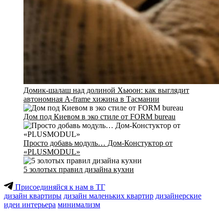
Домик-шалаш над долиной Хьюон: как выглядит
автономная A-frame хижина в Тасмании
Дом под Киевом в эко стиле от FORM bureau
Просто добавь модуль… Дом-Констуктор от
«PLUSMODUL»
5 золотых правил дизайна кухни
Присоединяйся к нам в ТГ
дизайн квартиры
дизайн маленьких квартир
дизайнерские
идеи интерьера
минимализм