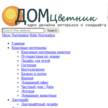
Дом-Цветник
Дизайн интерьера и ландшафта, декор и обустройство дома.
Идеи со всего мира.
Show Navigation
Hide Navigation
Главная
Красивые интерьеры
Красивые интерьеры квартир
Путешествия по домам
Дизайн для детей
Гостиная
Визуализация
Балкон и патио
Ванная
Домашний офис
Частный дом / Дача
Детская
Домашние животные
Ландшафт
Ландшафтный дизайн