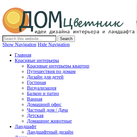
Дом-Цветник
Дизайн интерьера и ландшафта, декор и обустройство дома.
Идеи со всего мира.
Show Navigation
Hide Navigation
Главная
Красивые интерьеры
Красивые интерьеры квартир
Путешествия по домам
Дизайн для детей
Гостиная
Визуализация
Балкон и патио
Ванная
Домашний офис
Частный дом / Дача
Детская
Домашние животные
Ландшафт
Ландшафтный дизайн