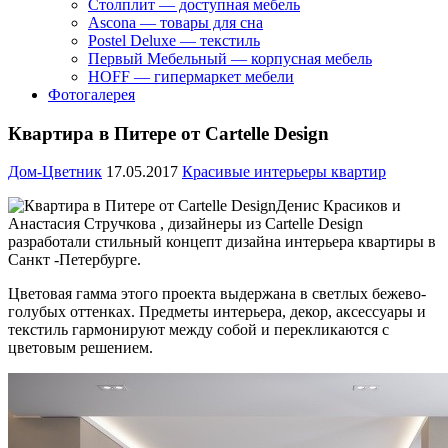
Столплит — доступная мебель
Ascona — товары для сна
Postel Deluxe — текстиль
Первый Мебельный — корпусная мебель
HOFF — гипермаркет мебели
Фотогалерея
Квартира в Питере от Cartelle Design
Дом-Цветник
17.05.2017
Красивые интерьеры квартир
Денис Красиков и
Анастасия Стручкова , дизайнеры из Cartelle Design
разработали стильный концепт дизайна интерьера квартиры
в
Санкт -Петербурге.
Цветовая гамма этого проекта выдержана в светлых бежево-
голубых оттенках. Предметы интерьера, декор, аксессуары и
текстиль гармонируют между собой и перекликаются с
цветовым решением.