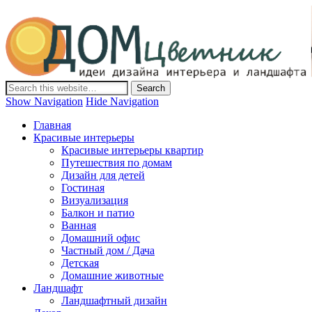
Дом-Цветник
Дизайн интерьера и ландшафта, декор и обустройство дома.
Идеи со всего мира.
Show Navigation
Hide Navigation
Главная
Красивые интерьеры
Красивые интерьеры квартир
Путешествия по домам
Дизайн для детей
Гостиная
Визуализация
Балкон и патио
Ванная
Домашний офис
Частный дом / Дача
Детская
Домашние животные
Ландшафт
Ландшафтный дизайн