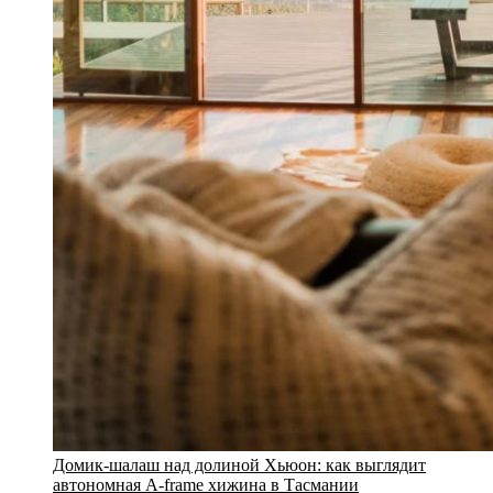
Домик-шалаш над долиной Хьюон: как выглядит
автономная A-frame хижина в Тасмании