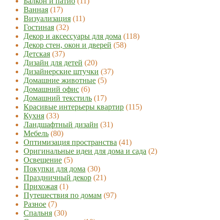
Балкон и патио
(11)
Ванная
(17)
Визуализация
(11)
Гостиная
(32)
Декор и аксессуары для дома
(118)
Декор стен, окон и дверей
(58)
Детская
(37)
Дизайн для детей
(20)
Дизайнерские штучки
(37)
Домашние животные
(5)
Домашний офис
(6)
Домашний текстиль
(17)
Красивые интерьеры квартир
(115)
Кухня
(33)
Ландшафтный дизайн
(31)
Мебель
(80)
Оптимизация пространства
(41)
Оригинальные идеи для дома и сада
(2)
Освещение
(5)
Покупки для дома
(30)
Праздничный декор
(21)
Прихожая
(1)
Путешествия по домам
(97)
Разное
(7)
Спальня
(30)