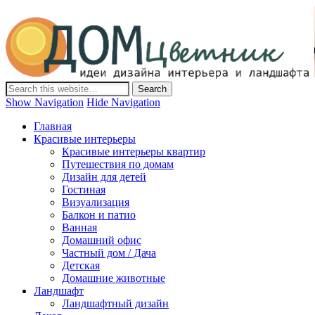
Дом-Цветник
Дизайн интерьера и ландшафта, декор и обустройство дома.
Идеи со всего мира.
Show Navigation
Hide Navigation
Главная
Красивые интерьеры
Красивые интерьеры квартир
Путешествия по домам
Дизайн для детей
Гостиная
Визуализация
Балкон и патио
Ванная
Домашний офис
Частный дом / Дача
Детская
Домашние животные
Ландшафт
Ландшафтный дизайн