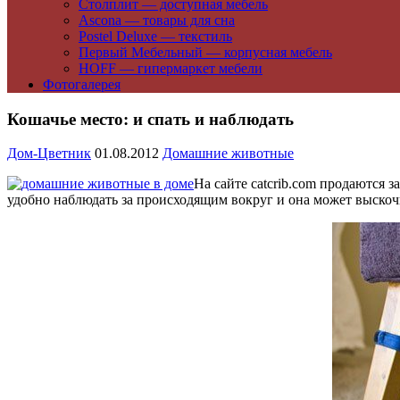
Столплит — доступная мебель
Ascona — товары для сна
Postel Deluxe — текстиль
Первый Мебельный — корпусная мебель
HOFF — гипермаркет мебели
Фотогалерея
Кошачье место: и спать и наблюдать
Дом-Цветник
01.08.2012
Домашние животные
На сайте catcrib.com продаются 
удобно наблюдать за происходящим вокруг и она может выскоч