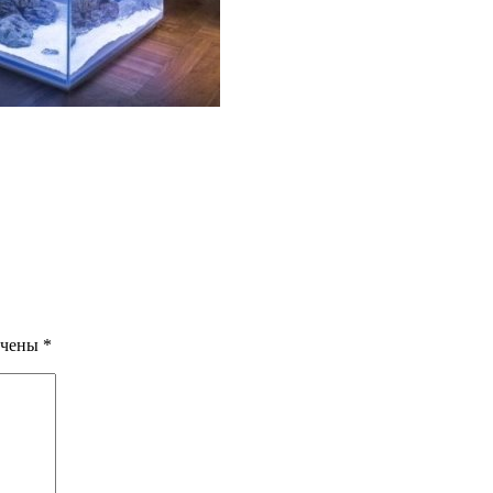
ечены
*