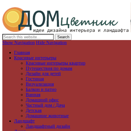
Дизайн интерьера и ландшафта, декор и обустройство дома. Иде
Show Navigation
Hide Navigation
Главная
Красивые интерьеры
Красивые интерьеры квартир
Путешествия по домам
Дизайн для детей
Гостиная
Визуализация
Балкон и патио
Ванная
Домашний офис
Частный дом / Дача
Детская
Домашние животные
Ландшафт
Ландшафтный дизайн