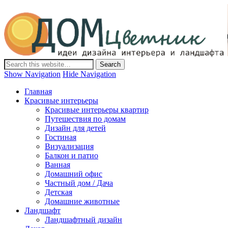
Дом-Цветник
Дизайн интерьера и ландшафта, декор и обустройство дома.
Идеи со всего мира.
Show Navigation
Hide Navigation
Главная
Красивые интерьеры
Красивые интерьеры квартир
Путешествия по домам
Дизайн для детей
Гостиная
Визуализация
Балкон и патио
Ванная
Домашний офис
Частный дом / Дача
Детская
Домашние животные
Ландшафт
Ландшафтный дизайн