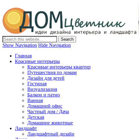
Дом-Цветник
Дизайн интерьера и ландшафта, декор и обустройство дома.
Идеи со всего мира.
Show Navigation
Hide Navigation
Главная
Красивые интерьеры
Красивые интерьеры квартир
Путешествия по домам
Дизайн для детей
Гостиная
Визуализация
Балкон и патио
Ванная
Домашний офис
Частный дом / Дача
Детская
Домашние животные
Ландшафт
Ландшафтный дизайн