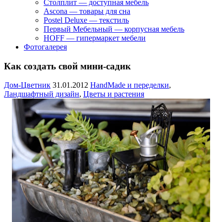
Столплит — доступная мебель
Ascona — товары для сна
Postel Deluxe — текстиль
Первый Мебельный — корпусная мебель
HOFF — гипермаркет мебели
Фотогалерея
Как создать свой мини-садик
Дом-Цветник
31.01.2012
HandMade и переделки
,
Ландшафтный дизайн
,
Цветы и растения