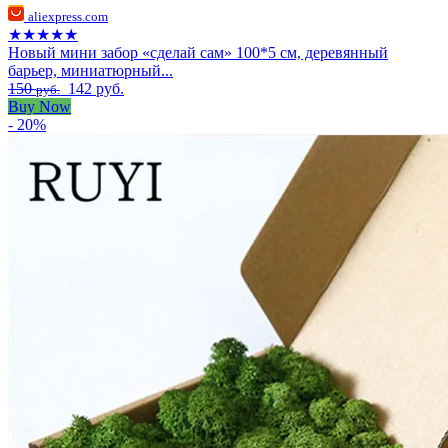
aliexpress.com
★★★★★
Новый мини забор «сделай сам» 100*5 см, деревянный
барьер, миниатюрный...
150
142 руб.
руб.
Buy Now
- 20%