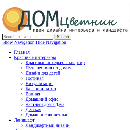
Дом-Цветник
Дизайн интерьера и ландшафта, декор и обустройство дома.
Идеи со всего мира.
Show Navigation
Hide Navigation
Главная
Красивые интерьеры
Красивые интерьеры квартир
Путешествия по домам
Дизайн для детей
Гостиная
Визуализация
Балкон и патио
Ванная
Домашний офис
Частный дом / Дача
Детская
Домашние животные
Ландшафт
Ландшафтный дизайн