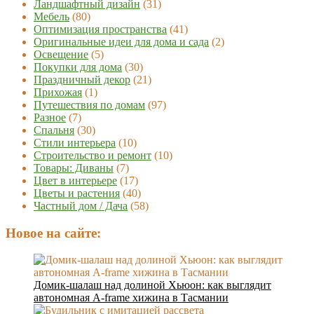
Ландшафтный дизайн
(31)
Мебель
(80)
Оптимизация пространства
(41)
Оригинальные идеи для дома и сада
(2)
Освещение
(5)
Покупки для дома
(30)
Праздничный декор
(21)
Прихожая
(1)
Путешествия по домам
(97)
Разное
(7)
Спальня
(30)
Стили интерьера
(10)
Строительство и ремонт
(10)
Товары: Диваны
(7)
Цвет в интерьере
(17)
Цветы и растения
(40)
Частный дом / Дача
(58)
Новое на сайте:
Домик-шалаш над долиной Хьюон: как выглядит
автономная A-frame хижина в Тасмании