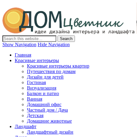
Дом-Цветник
Дизайн интерьера и ландшафта, декор и обустройство дома.
Идеи со всего мира.
Show Navigation
Hide Navigation
Главная
Красивые интерьеры
Красивые интерьеры квартир
Путешествия по домам
Дизайн для детей
Гостиная
Визуализация
Балкон и патио
Ванная
Домашний офис
Частный дом / Дача
Детская
Домашние животные
Ландшафт
Ландшафтный дизайн