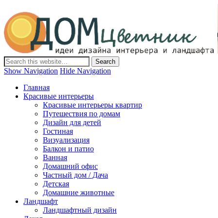
Дом-Цветник
Дизайн интерьера и ландшафта, декор и обустройство дома.
Идеи со всего мира.
Show Navigation
Hide Navigation
Главная
Красивые интерьеры
Красивые интерьеры квартир
Путешествия по домам
Дизайн для детей
Гостиная
Визуализация
Балкон и патио
Ванная
Домашний офис
Частный дом / Дача
Детская
Домашние животные
Ландшафт
Ландшафтный дизайн