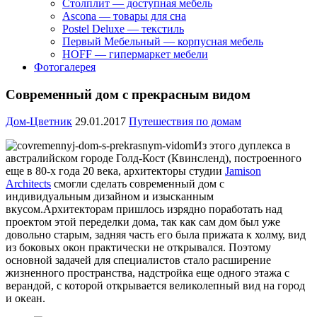
Столплит — доступная мебель
Ascona — товары для сна
Postel Deluxe — текстиль
Первый Мебельный — корпусная мебель
HOFF — гипермаркет мебели
Фотогалерея
Cовременный дом с прекрасным видом
Дом-Цветник
29.01.2017
Путешествия по домам
Из этого дуплекса в
австралийском городе Голд-Кост (Квинсленд), построенного
еще в 80-х года 20 века, архитекторы студии
Jamison
Architects
смогли сделать современный дом с
индивидуальным дизайном и изысканным
вкусом.
Архитекторам пришлось изрядно поработать над
проектом этой переделки дома, так как сам дом был уже
довольно старым, задняя часть его была прижата к холму, вид
из боковых окон практически не открывался. Поэтому
основной задачей для специалистов стало расширение
жизненного пространства, надстройка еще одного этажа с
верандой, с которой открывается великолепный вид на город
и океан.