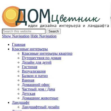
Дом-Цветник
Дизайн интерьера и ландшафта, декор и обустройство дома.
Идеи со всего мира.
Show Navigation
Hide Navigation
Главная
Красивые интерьеры
Красивые интерьеры квартир
Путешествия по домам
Дизайн для детей
Гостиная
Визуализация
Балкон и патио
Ванная
Домашний офис
Частный дом / Дача
Детская
Домашние животные
Ландшафт
Ландшафтный дизайн