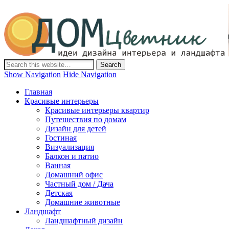
Дом-Цветник
Дизайн интерьера и ландшафта, декор и обустройство дома.
Идеи со всего мира.
Show Navigation
Hide Navigation
Главная
Красивые интерьеры
Красивые интерьеры квартир
Путешествия по домам
Дизайн для детей
Гостиная
Визуализация
Балкон и патио
Ванная
Домашний офис
Частный дом / Дача
Детская
Домашние животные
Ландшафт
Ландшафтный дизайн