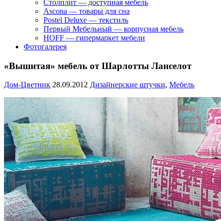
Столплит — доступная мебель
Ascona — товары для сна
Postel Deluxe — текстиль
Первый Мебельный — корпусная мебель
HOFF — гипермаркет мебели
Фотогалерея
«Вышитая» мебель от Шарлотты Ланселот
Дом-Цветник
28.09.2012
Дизайнерские штучки
,
Мебель