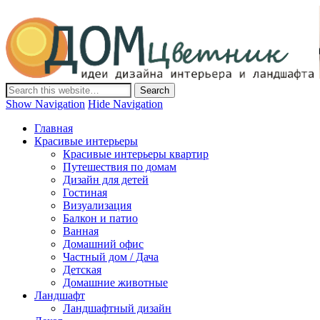
Дом-Цветник
Дизайн интерьера и ландшафта, декор и обустройство дома.
Идеи со всего мира.
Show Navigation
Hide Navigation
Главная
Красивые интерьеры
Красивые интерьеры квартир
Путешествия по домам
Дизайн для детей
Гостиная
Визуализация
Балкон и патио
Ванная
Домашний офис
Частный дом / Дача
Детская
Домашние животные
Ландшафт
Ландшафтный дизайн