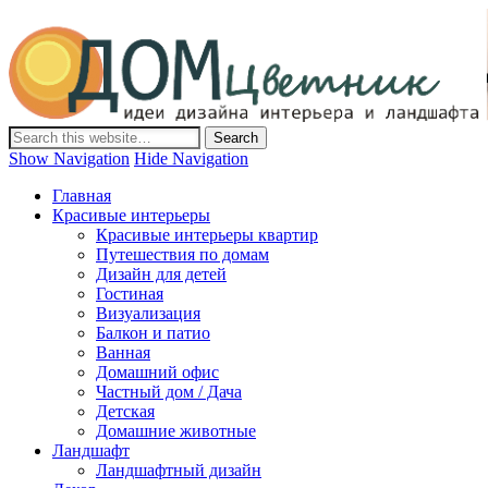
Дом-Цветник
Дизайн интерьера и ландшафта, декор и обустройство дома.
Идеи со всего мира.
Show Navigation
Hide Navigation
Главная
Красивые интерьеры
Красивые интерьеры квартир
Путешествия по домам
Дизайн для детей
Гостиная
Визуализация
Балкон и патио
Ванная
Домашний офис
Частный дом / Дача
Детская
Домашние животные
Ландшафт
Ландшафтный дизайн