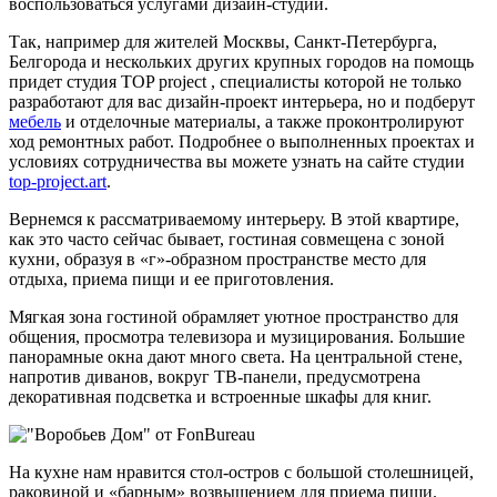
воспользоваться услугами дизайн-студии.
Так, например для жителей Москвы, Санкт-Петербурга,
Белгорода и нескольких других крупных городов на помощь
придет студия TOP project , специалисты которой не только
разработают для вас дизайн-проект интерьера, но и подберут
мебель
и отделочные материалы, а также проконтролируют
ход ремонтных работ. Подробнее о выполненных проектах и
условиях сотрудничества вы можете узнать на сайте студии
top-project.art
.
Вернемся к рассматриваемому интерьеру. В этой квартире,
как это часто сейчас бывает, гостиная совмещена с зоной
кухни, образуя в «г»-образном пространстве место для
отдыха, приема пищи и ее приготовления.
Мягкая зона гостиной обрамляет уютное пространство для
общения, просмотра телевизора и музицирования. Большие
панорамные окна дают много света. На центральной стене,
напротив диванов, вокруг ТВ-панели, предусмотрена
декоративная подсветка и встроенные шкафы для книг.
На кухне нам нравится стол-остров с большой столешницей,
раковиной и «барным» возвышением для приема пищи.