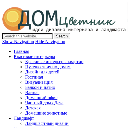
Дом-Цветник
Дизайн интерьера и ландшафта, декор и обустройство дома.
Идеи со всего мира.
Show Navigation
Hide Navigation
Главная
Красивые интерьеры
Красивые интерьеры квартир
Путешествия по домам
Дизайн для детей
Гостиная
Визуализация
Балкон и патио
Ванная
Домашний офис
Частный дом / Дача
Детская
Домашние животные
Ландшафт
Ландшафтный дизайн