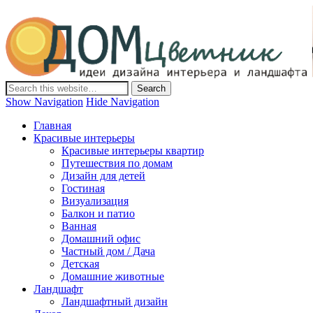
Дом-Цветник
Дизайн интерьера и ландшафта, декор и обустройство дома.
Идеи со всего мира.
Show Navigation
Hide Navigation
Главная
Красивые интерьеры
Красивые интерьеры квартир
Путешествия по домам
Дизайн для детей
Гостиная
Визуализация
Балкон и патио
Ванная
Домашний офис
Частный дом / Дача
Детская
Домашние животные
Ландшафт
Ландшафтный дизайн