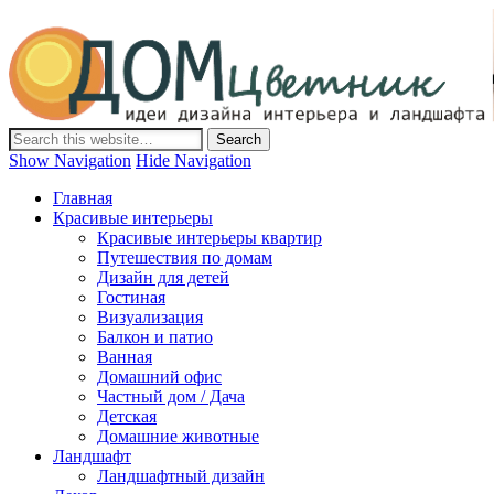
Дом-Цветник
Дизайн интерьера и ландшафта, декор и обустройство дома.
Идеи со всего мира.
Show Navigation
Hide Navigation
Главная
Красивые интерьеры
Красивые интерьеры квартир
Путешествия по домам
Дизайн для детей
Гостиная
Визуализация
Балкон и патио
Ванная
Домашний офис
Частный дом / Дача
Детская
Домашние животные
Ландшафт
Ландшафтный дизайн