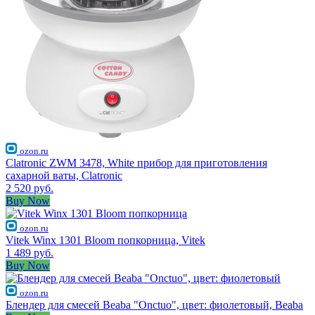
ozon.ru
Clatronic ZWM 3478, White прибор для приготовления
сахарной ваты, Clatronic
2 520 руб.
Buy Now
ozon.ru
Vitek Winx 1301 Bloom попкорница, Vitek
1 489 руб.
Buy Now
ozon.ru
Блендер для смесей Beaba "Onctuo", цвет: фиолетовый, Beaba