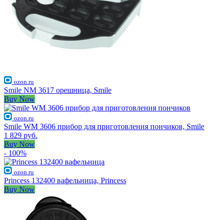
ozon.ru
Smile NM 3617 орешница, Smile
Buy Now
ozon.ru
Smile WM 3606 прибор для приготовления пончиков, Smile
1 829 руб.
Buy Now
- 100%
ozon.ru
Princess 132400 вафельница, Princess
Buy Now