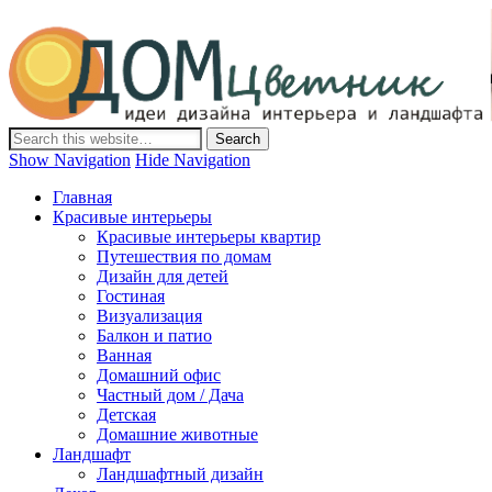
Дом-Цветник
Дизайн интерьера и ландшафта, декор и обустройство дома.
Идеи со всего мира.
Show Navigation
Hide Navigation
Главная
Красивые интерьеры
Красивые интерьеры квартир
Путешествия по домам
Дизайн для детей
Гостиная
Визуализация
Балкон и патио
Ванная
Домашний офис
Частный дом / Дача
Детская
Домашние животные
Ландшафт
Ландшафтный дизайн