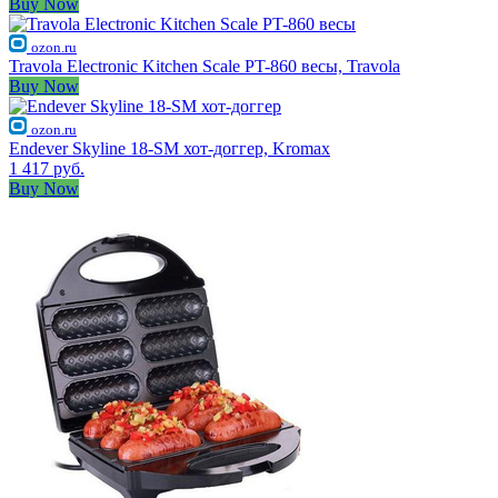
Buy Now
ozon.ru
Travola Electronic Kitchen Scale PT-860 весы, Travola
Buy Now
ozon.ru
Endever Skyline 18-SM хот-доггер, Kromax
1 417 руб.
Buy Now