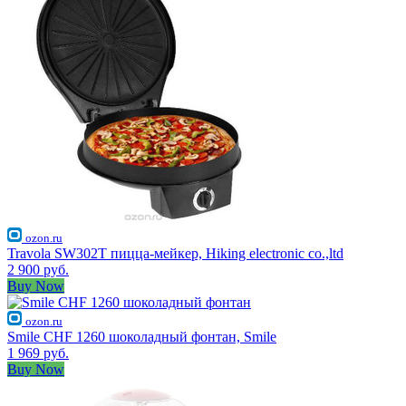
ozon.ru
Travola SW302T пицца-мейкер, Hiking electronic co.,ltd
2 900 руб.
Buy Now
ozon.ru
Smile CHF 1260 шоколадный фонтан, Smile
1 969 руб.
Buy Now