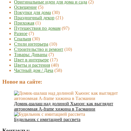
Оригинальные идеи для дома и сада
(2)
Освещение
(5)
Покупки для дома
(30)
Праздничный декор
(21)
Прихожая
(1)
Путешествия по домам
(97)
Разное
(7)
Спальня
(30)
Стили интерьера
(10)
Строительство и ремонт
(10)
Товары: Диваны
(7)
Цвет в интерьере
(17)
Цветы и растения
(40)
Частный дом / Дача
(58)
Новое на сайте:
Домик-шалаш над долиной Хьюон: как выглядит
автономная A-frame хижина в Тасмании
Будильник с имитацией рассвета
Контакты: