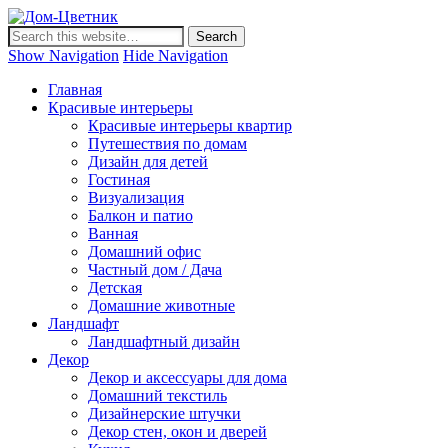
Дом-Цветник
Дизайн интерьера и ландшафта, декор и обустройство дома.
Идеи со всего мира.
Show Navigation
Hide Navigation
Главная
Красивые интерьеры
Красивые интерьеры квартир
Путешествия по домам
Дизайн для детей
Гостиная
Визуализация
Балкон и патио
Ванная
Домашний офис
Частный дом / Дача
Детская
Домашние животные
Ландшафт
Ландшафтный дизайн
Декор
Декор и аксессуары для дома
Домашний текстиль
Дизайнерские штучки
Декор стен, окон и дверей