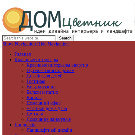
Дизайн интерьера и ландшафта, декор и обустройство дома. Иде
Show Navigation
Hide Navigation
Главная
Красивые интерьеры
Красивые интерьеры квартир
Путешествия по домам
Дизайн для детей
Гостиная
Визуализация
Балкон и патио
Ванная
Домашний офис
Частный дом / Дача
Детская
Домашние животные
Ландшафт
Ландшафтный дизайн