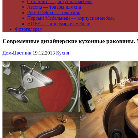
Столплит — доступная мебель
Ascona — товары для сна
Postel Deluxe — текстиль
Первый Мебельный — корпусная мебель
HOFF — гипермаркет мебели
Фотогалерея
Современные дизайнерские кухонные раковины. 
Дом-Цветник
19.12.2013
Кухня