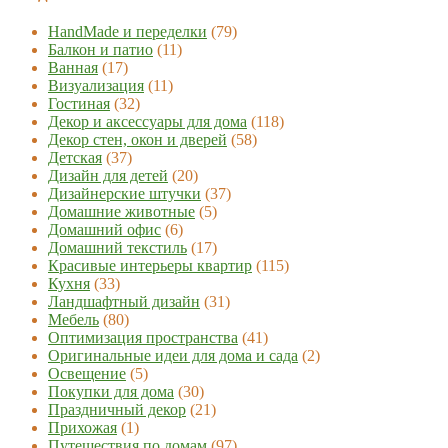
HandMade и переделки
(79)
Балкон и патио
(11)
Ванная
(17)
Визуализация
(11)
Гостиная
(32)
Декор и аксессуары для дома
(118)
Декор стен, окон и дверей
(58)
Детская
(37)
Дизайн для детей
(20)
Дизайнерские штучки
(37)
Домашние животные
(5)
Домашний офис
(6)
Домашний текстиль
(17)
Красивые интерьеры квартир
(115)
Кухня
(33)
Ландшафтный дизайн
(31)
Мебель
(80)
Оптимизация пространства
(41)
Оригинальные идеи для дома и сада
(2)
Освещение
(5)
Покупки для дома
(30)
Праздничный декор
(21)
Прихожая
(1)
Путешествия по домам
(97)