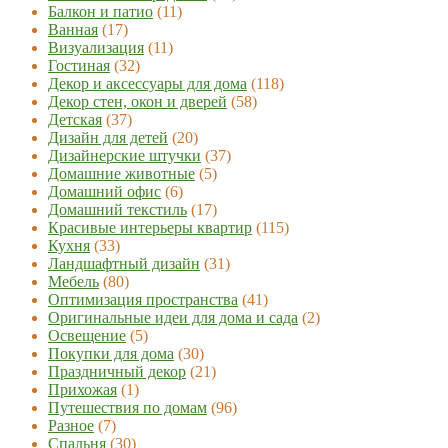
Балкон и патио
(11)
Ванная
(17)
Визуализация
(11)
Гостиная
(32)
Декор и аксессуары для дома
(118)
Декор стен, окон и дверей
(58)
Детская
(37)
Дизайн для детей
(20)
Дизайнерские штучки
(37)
Домашние животные
(5)
Домашний офис
(6)
Домашний текстиль
(17)
Красивые интерьеры квартир
(115)
Кухня
(33)
Ландшафтный дизайн
(31)
Мебель
(80)
Оптимизация пространства
(41)
Оригинальные идеи для дома и сада
(2)
Освещение
(5)
Покупки для дома
(30)
Праздничный декор
(21)
Прихожая
(1)
Путешествия по домам
(96)
Разное
(7)
Спальня
(30)