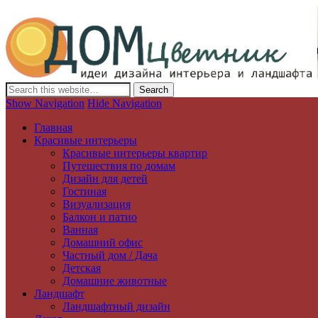
Дизайн интерьера и ландшафта, декор и обустройство дома. Иде
Show Navigation
Hide Navigation
Главная
Красивые интерьеры
Красивые интерьеры квартир
Путешествия по домам
Дизайн для детей
Гостиная
Визуализация
Балкон и патио
Ванная
Домашний офис
Частный дом / Дача
Детская
Домашние животные
Ландшафт
Ландшафтный дизайн