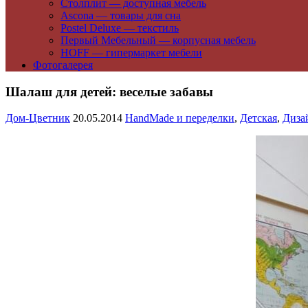
Столплит — доступная мебель
Ascona — товары для сна
Postel Deluxe — текстиль
Первый Мебельный — корпусная мебель
HOFF — гипермаркет мебели
Фотогалерея
Шалаш для детей: веселые забавы
Дом-Цветник
20.05.2014
HandMade и переделки
,
Детская
,
Диза