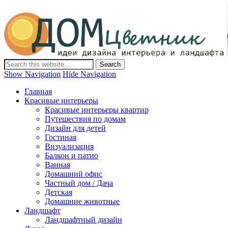
Дом-Цветник
Дизайн интерьера и ландшафта, декор и обустройство дома.
Идеи со всего мира.
Show Navigation
Hide Navigation
Главная
Красивые интерьеры
Красивые интерьеры квартир
Путешествия по домам
Дизайн для детей
Гостиная
Визуализация
Балкон и патио
Ванная
Домашний офис
Частный дом / Дача
Детская
Домашние животные
Ландшафт
Ландшафтный дизайн