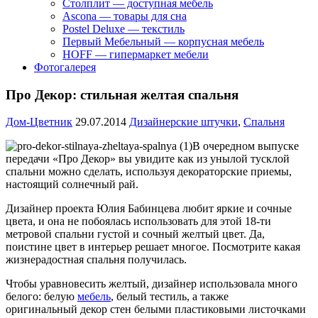
Столплит — доступная мебель
Ascona — товары для сна
Postel Deluxe — текстиль
Первый Мебельный — корпусная мебель
HOFF — гипермаркет мебели
Фотогалерея
Про Декор: стильная желтая спальня
Дом-Цветник
29.07.2014
Дизайнерские штучки
,
Спальня
В очередном выпуске
передачи «Про Декор» вы увидите как из унылой тусклой
спальни можно сделать, используя декораторские приемы,
настоящий солнечный рай.
Дизайнер проекта Юлия Бабинцева любит яркие и сочные
цвета, и она не побоялась использовать для этой 18-ти
метровой спальни густой и сочный желтый цвет. Да,
поистине цвет в интерьер решает многое. Посмотрите какая
жизнерадостная спальня получилась.
Чтобы уравновесить желтый, дизайнер использовала много
белого: белую
мебель
, белый тестиль, а также
оригинальный декор стен белыми пластиковыми листочками