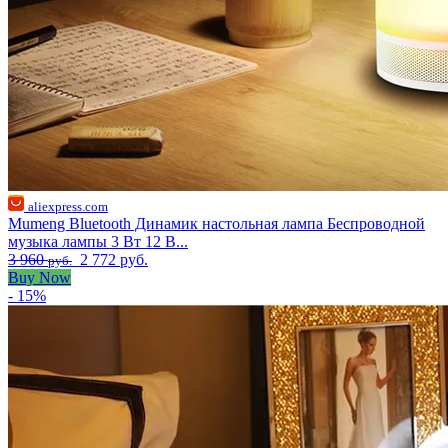
aliexpress.com
Mumeng Bluetooth Динамик настольная лампа Беспроводной
музыка лампы 3 Вт 12 В...
3 960
2 772 руб.
руб.
Buy Now
- 15%