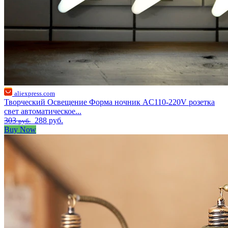
aliexpress.com
Творческий Освещение Форма ночник AC110-220V розетка
свет автоматическое...
303
288 руб.
руб.
Buy Now