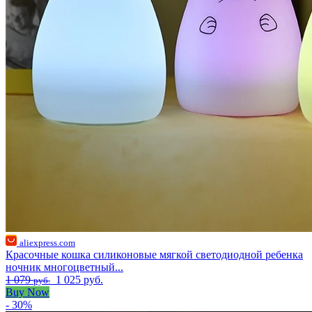
aliexpress.com
Красочные кошка силиконовые мягкой светодиодной ребенка
ночник многоцветный...
1 079
1 025 руб.
руб.
Buy Now
- 30%