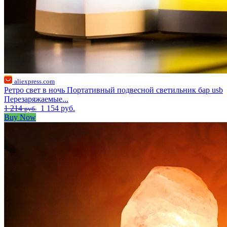
aliexpress.com
Ретро свет в ночь Портативный подвесной светильник бар usb
Перезаряжаемые...
1 214
1 154 руб.
руб.
Buy Now