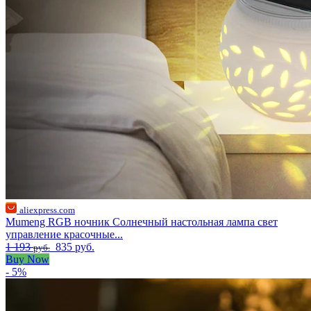
aliexpress.com
Mumeng RGB ночник Солнечный настольная лампа свет
управление красочные...
1 193
835 руб.
руб.
Buy Now
- 5%