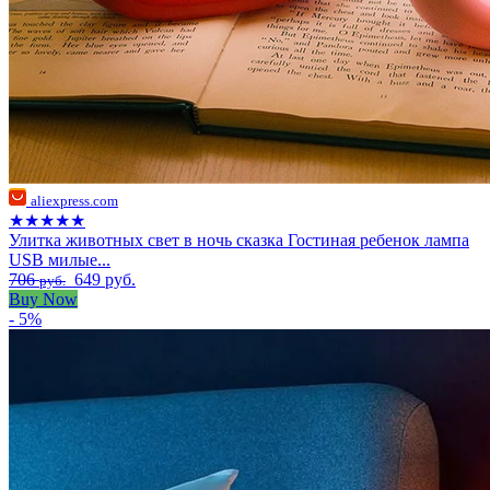
aliexpress.com
★★★★★
Улитка животных свет в ночь сказка Гостиная ребенок лампа
USB милые...
706
649 руб.
руб.
Buy Now
- 5%