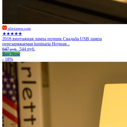
aliexpress.com
★★★★★
2018 винтажная лампа ночник Свадьба USB лампа
перезаряжаемая luminaria Ночная...
647
544 руб.
руб.
Buy Now
- 18%