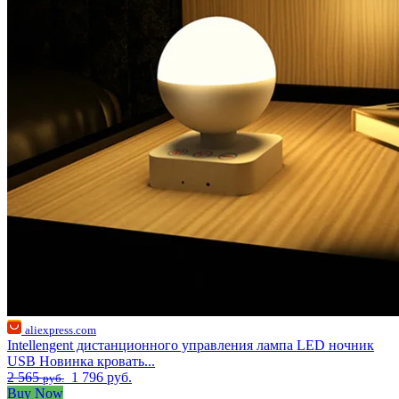
aliexpress.com
Intellengent дистанционного управления лампа LED ночник
USB Новинка кровать...
2 565
1 796 руб.
руб.
Buy Now