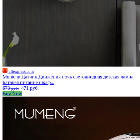
aliexpress.com
Mumeng Датчик Движения ночь светодиодная детская лампа
Батарея питание шкаф...
673
471 руб.
руб.
Buy Now