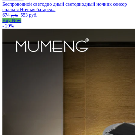
Беспроводной светодио дный светодиодный ночник сенсор
спальня Ночная батарея...
674
553 руб.
руб.
Buy Now
- 29%