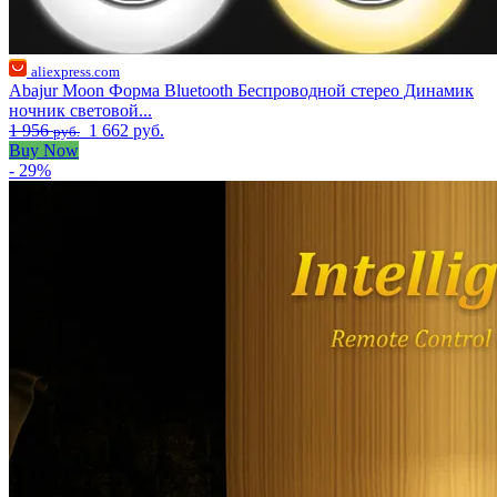
aliexpress.com
Abajur Moon Форма Bluetooth Беспроводной стерео Динамик
ночник световой...
1 956
1 662 руб.
руб.
Buy Now
- 29%