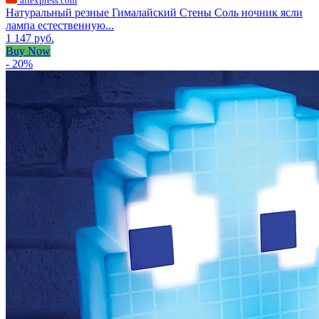
aliexpress.com
Натуральный резные Гималайский Стены Соль ночник ясли
лампа естественную...
1 147 руб.
Buy Now
- 20%