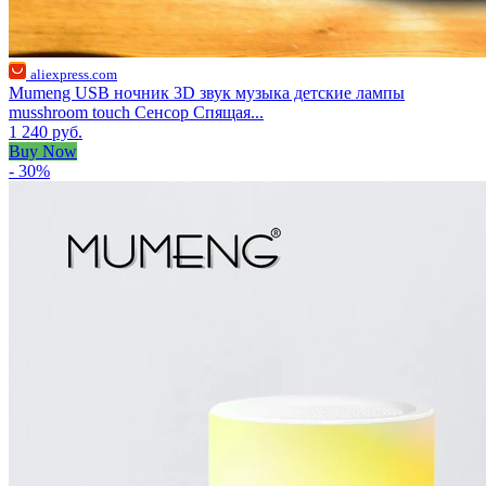
aliexpress.com
Mumeng USB ночник 3D звук музыка детские лампы
musshroom touch Сенсор Спящая...
1 240 руб.
Buy Now
- 30%