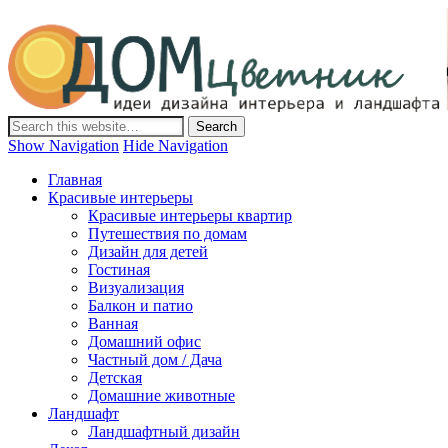
Дом-Цветник
Дизайн интерьера и ландшафта, декор и обустройство дома.
Идеи со всего мира.
Show Navigation
Hide Navigation
Главная
Красивые интерьеры
Красивые интерьеры квартир
Путешествия по домам
Дизайн для детей
Гостиная
Визуализация
Балкон и патио
Ванная
Домашний офис
Частный дом / Дача
Детская
Домашние животные
Ландшафт
Ландшафтный дизайн