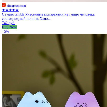
aliexpress.com
★★★★★
Студия Ghibli Унесенные призраками нет лицо человека
светодиодный ночник Хаяо...
742 руб.
Buy Now
- 5%