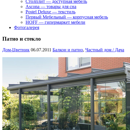
Столплит — доступная мебель
Ascona — товары для сна
Postel Deluxe — текстиль
Первый Мебельный — корпусная мебель
HOFF — гипермаркет мебели
Фотогалерея
Патио и стекло
Дом-Цветник
06.07.2011
Балкон и патио
,
Частный дом / Дача