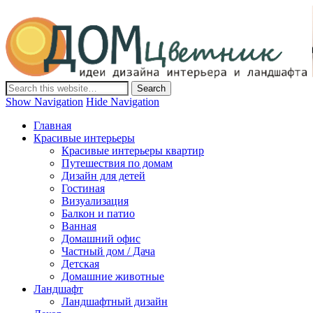
Дом-Цветник
Дизайн интерьера и ландшафта, декор и обустройство дома.
Идеи со всего мира.
Show Navigation
Hide Navigation
Главная
Красивые интерьеры
Красивые интерьеры квартир
Путешествия по домам
Дизайн для детей
Гостиная
Визуализация
Балкон и патио
Ванная
Домашний офис
Частный дом / Дача
Детская
Домашние животные
Ландшафт
Ландшафтный дизайн