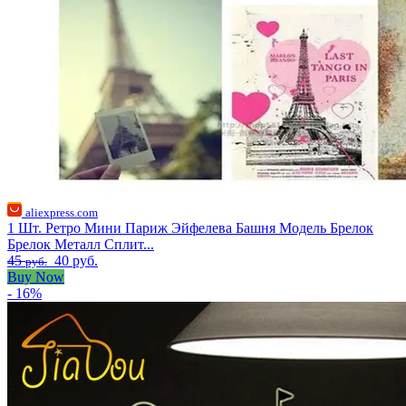
aliexpress.com
1 Шт. Ретро Мини Париж Эйфелева Башня Модель Брелок
Брелок Металл Сплит...
45
40 руб.
руб.
Buy Now
- 16%