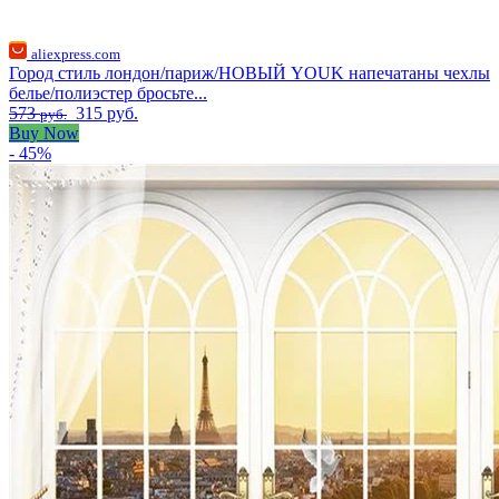
aliexpress.com
Город стиль лондон/париж/НОВЫЙ YOUK напечатаны чехлы
белье/полиэстер бросьте...
573
315 руб.
руб.
Buy Now
- 45%