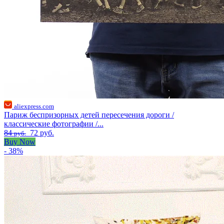
aliexpress.com
Париж беспризорных детей пересечения дороги /
классические фотографии /...
84
72 руб.
руб.
Buy Now
- 38%