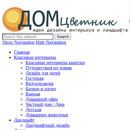
Дом-Цветник
Дизайн интерьера и ландшафта, декор и обустройство дома.
Идеи со всего мира.
Show Navigation
Hide Navigation
Главная
Красивые интерьеры
Красивые интерьеры квартир
Путешествия по домам
Дизайн для детей
Гостиная
Визуализация
Балкон и патио
Ванная
Домашний офис
Частный дом / Дача
Детская
Домашние животные
Ландшафт
Ландшафтный дизайн