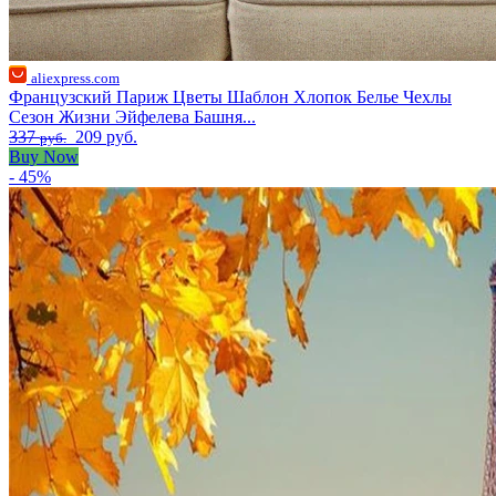
aliexpress.com
Французский Париж Цветы Шаблон Хлопок Белье Чехлы
Сезон Жизни Эйфелева Башня...
337
209 руб.
руб.
Buy Now
- 45%