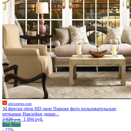
aliexpress.com
3d фрески обои HD окне Париже фото пользовательские
нетканые Наклейки диван...
2 026
1 094 руб.
руб.
Buy Now
- 15%