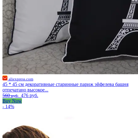
aliexpress.com
45 * 45 см декоративные старинные париж эйфелева башня
отпечатано высокое...
560
476 руб.
руб.
Buy Now
- 14%