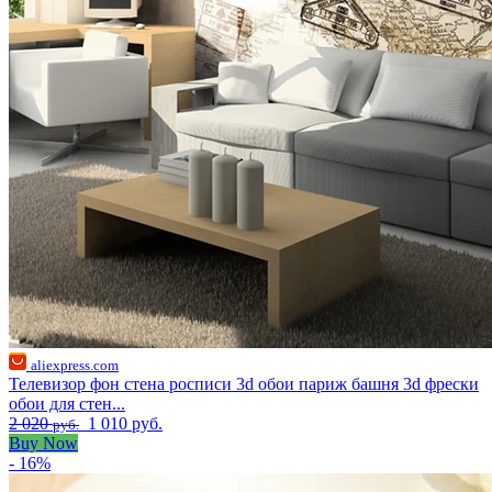
aliexpress.com
Телевизор фон стена росписи 3d обои париж башня 3d фрески
обои для стен...
2 020
1 010 руб.
руб.
Buy Now
- 16%