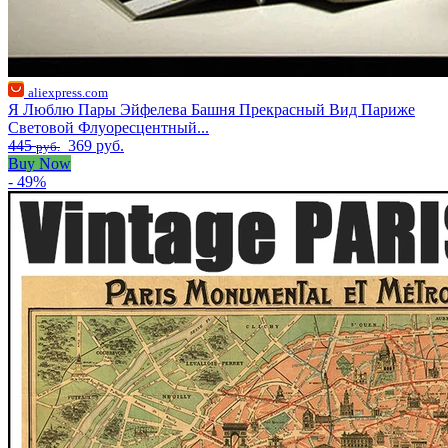
aliexpress.com
Я Люблю Пары Эйфелева Башня Прекрасный Вид Париже
Световой Флуоресцентный...
445
369 руб.
руб.
Buy Now
- 49%