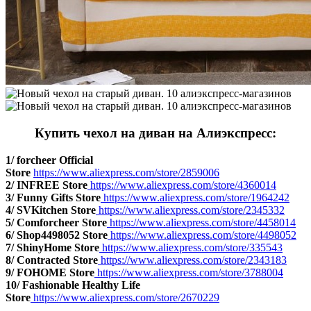
Купить чехол на диван на Алиэкспресс:
1/
forcheer Official
Store
https://www.aliexpress.com/store/2859006
2/
INFREE Store
https://www.aliexpress.com/store/4360014
3/ Funny Gifts Store
https://www.aliexpress.com/store/1964242
4/ SVKitchen Store
https://www.aliexpress.com/store/2345332
5/ Comforcheer Store
https://www.aliexpress.com/store/4458014
6/ Shop4498052 Store
https://www.aliexpress.com/store/4498052
7/ ShinyHome Store
https://www.aliexpress.com/store/335543
8/ Contracted Store
https://www.aliexpress.com/store/2343183
9/ FOHOME Store
https://www.aliexpress.com/store/3788004
10/ Fashionable Healthy Life
Store
https://www.aliexpress.com/store/2670229