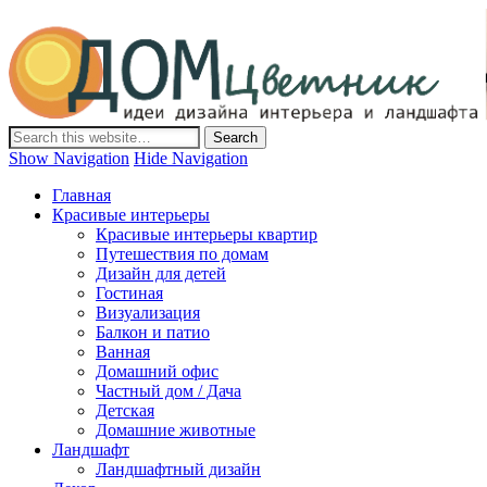
Дом-Цветник
Дизайн интерьера и ландшафта, декор и обустройство дома.
Идеи со всего мира.
Show Navigation
Hide Navigation
Главная
Красивые интерьеры
Красивые интерьеры квартир
Путешествия по домам
Дизайн для детей
Гостиная
Визуализация
Балкон и патио
Ванная
Домашний офис
Частный дом / Дача
Детская
Домашние животные
Ландшафт
Ландшафтный дизайн