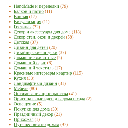
HandMade и переделки
(79)
Балкон и патио
(11)
Ванная
(17)
Визуализация
(11)
Гостиная
(32)
Декор и аксессуары для дома
(118)
Декор стен, окон и дверей
(58)
Детская
(37)
Дизайн для детей
(20)
Дизайнерские штучки
(37)
Домашние животные
(5)
Домашний офис
(6)
Домашний текстиль
(17)
Красивые интерьеры квартир
(115)
Кухня
(33)
Ландшафтный дизайн
(31)
Мебель
(80)
Оптимизация пространства
(41)
Оригинальные идеи для дома и сада
(2)
Освещение
(5)
Покупки для дома
(30)
Праздничный декор
(21)
Прихожая
(1)
Путешествия по домам
(97)