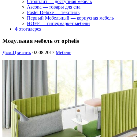
Столплит — доступная мебель
Ascona — товары для сна
Postel Deluxe — текстиль
Первый Мебельный — корпусная мебель
HOFF — гипермаркет мебели
Фотогалерея
Модульная мебель от ophelis
Дом-Цветник
02.08.2017
Мебель