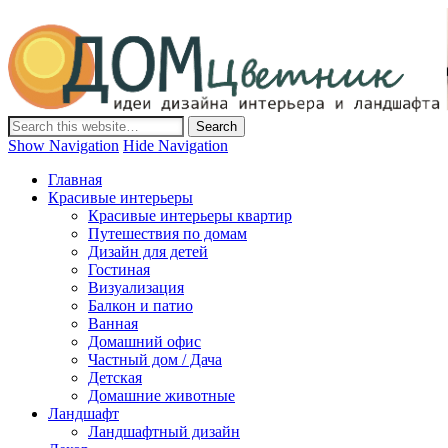
Дом-Цветник
Дизайн интерьера и ландшафта, декор и обустройство дома.
Идеи со всего мира.
Show Navigation
Hide Navigation
Главная
Красивые интерьеры
Красивые интерьеры квартир
Путешествия по домам
Дизайн для детей
Гостиная
Визуализация
Балкон и патио
Ванная
Домашний офис
Частный дом / Дача
Детская
Домашние животные
Ландшафт
Ландшафтный дизайн