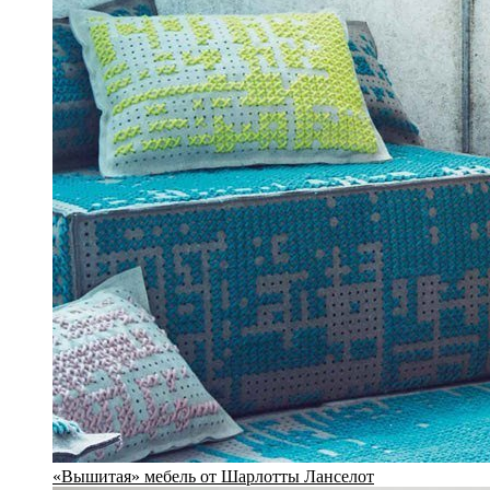
«Вышитая» мебель от Шарлотты Ланселот