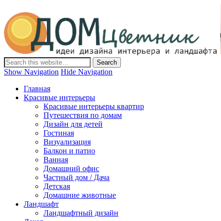
Дом-Цветник
Дизайн интерьера и ландшафта, декор и обустройство дома.
Идеи со всего мира.
Show Navigation
Hide Navigation
Главная
Красивые интерьеры
Красивые интерьеры квартир
Путешествия по домам
Дизайн для детей
Гостиная
Визуализация
Балкон и патио
Ванная
Домашний офис
Частный дом / Дача
Детская
Домашние животные
Ландшафт
Ландшафтный дизайн