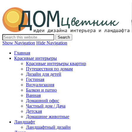
Дом-Цветник
Дизайн интерьера и ландшафта, декор и обустройство дома.
Идеи со всего мира.
Show Navigation
Hide Navigation
Главная
Красивые интерьеры
Красивые интерьеры квартир
Путешествия по домам
Дизайн для детей
Гостиная
Визуализация
Балкон и патио
Ванная
Домашний офис
Частный дом / Дача
Детская
Домашние животные
Ландшафт
Ландшафтный дизайн