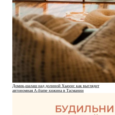
Домик-шалаш над долиной Хьюон: как выглядит
автономная A-frame хижина в Тасмании