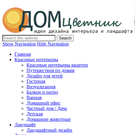
Дом-Цветник
Дизайн интерьера и ландшафта, декор и обустройство дома.
Идеи со всего мира.
Show Navigation
Hide Navigation
Главная
Красивые интерьеры
Красивые интерьеры квартир
Путешествия по домам
Дизайн для детей
Гостиная
Визуализация
Балкон и патио
Ванная
Домашний офис
Частный дом / Дача
Детская
Домашние животные
Ландшафт
Ландшафтный дизайн