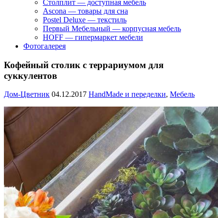
Столплит — доступная мебель
Ascona — товары для сна
Postel Deluxe — текстиль
Первый Мебельный — корпусная мебель
HOFF — гипермаркет мебели
Фотогалерея
Кофейный столик с террариумом для
суккулентов
Дом-Цветник
04.12.2017
HandMade и переделки
,
Мебель