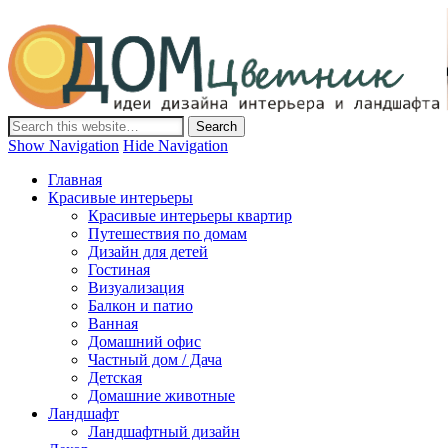
Дом-Цветник
Дизайн интерьера и ландшафта, декор и обустройство дома.
Идеи со всего мира.
Show Navigation
Hide Navigation
Главная
Красивые интерьеры
Красивые интерьеры квартир
Путешествия по домам
Дизайн для детей
Гостиная
Визуализация
Балкон и патио
Ванная
Домашний офис
Частный дом / Дача
Детская
Домашние животные
Ландшафт
Ландшафтный дизайн