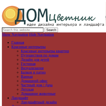
Дизайн интерьера и ландшафта, декор и обустройство дома. Иде
Show Navigation
Hide Navigation
Главная
Красивые интерьеры
Красивые интерьеры квартир
Путешествия по домам
Дизайн для детей
Гостиная
Визуализация
Балкон и патио
Ванная
Домашний офис
Частный дом / Дача
Детская
Домашние животные
Ландшафт
Ландшафтный дизайн