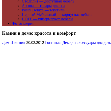
Столплит — доступная мебель
Ascona — товары для сна
Postel Deluxe — текстиль
Первый Мебельный — корпусная мебель
HOFF — гипермаркет мебели
Фотогалерея
Камин в доме: красота и комфорт
Дом-Цветник
20.02.2012
Гостиная
,
Декор и аксессуары для дом